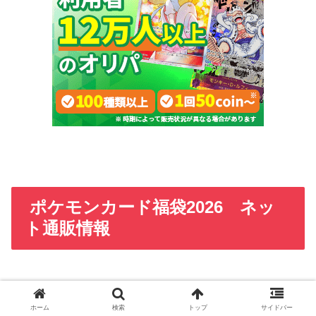
ポケモンカード福袋2026 ネッ
ト通販情報
自宅や出かけた先でも気軽に在庫確認したり購入すること
ができて楽ちんなのがネット通販です。ネット通販でもポ
ホーム
検索
トップ
サイドバー