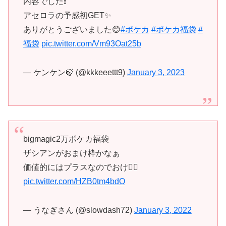
内容でした❗️
アセロラの予感初GET✨
ありがとうございました😊
#ポケカ
#ポケカ福袋
#
福袋
pic.twitter.com/Vm93Oat25b
— ケンケン🍃 (@kkkeeettt9)
January 3, 2023
bigmagic2万ポケカ福袋
ザシアンがおまけ枠かなぁ
価値的にはプラスなのでおけ🙆‍♂️
pic.twitter.com/HZB0tm4bdO
— うなぎさん (@slowdash72)
January 3, 2022