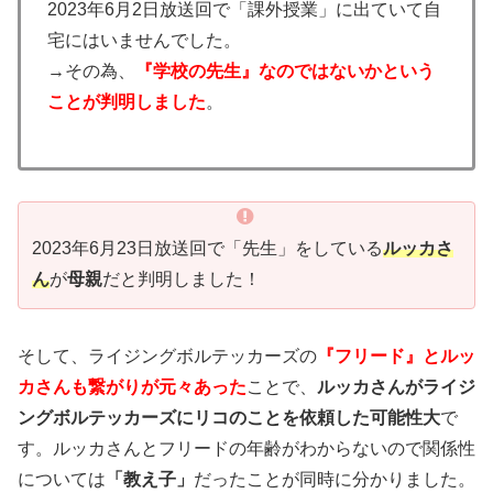
2023年6月2日放送回で「課外授業」に出ていて自
宅にはいませんでした。
→その為、
『学校の先生』なのではないかという
ことが判明しました
。
2023年6月23日放送回で「先生」をしている
ルッカさ
ん
が
母親
だと判明しました！
そして、ライジングボルテッカーズの
『フリード』とルッ
カさんも繋がりが元々あった
ことで、
ルッカさんがライジ
ングボルテッカーズにリコのことを依頼した可能性大
で
す。ルッカさんとフリードの年齢がわからないので関係性
については
「教え子」
だったことが同時に分かりました。