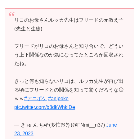
リコのお母さんルッカ先生はフリードの元教え子
(先生と生徒)
フリードがリコのお母さんと知り合いで、どうい
う上下関係なのか気になってたところが回収され
たね。
きっと何も知らないリコは、ルッカ先生が再び出
る頃にフリードとの関係を知って驚くだろうな😏
ｗｗ
#アニポケ
#anipoke
pic.twitter.com/b3dkWhkiDe
— き ゅ ん ち🌱(多忙ｦﾀｸ) (@FNmi__n37)
June
23, 2023