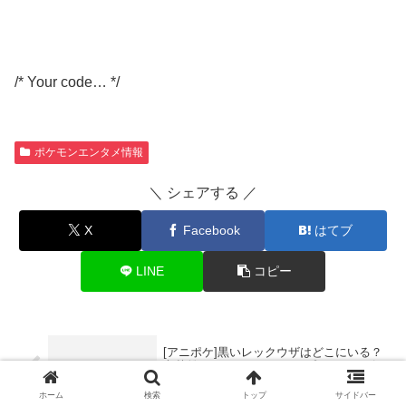
/* Your code… */
ポケモンエンタメ情報
＼ シェアする ／
X
Facebook
はてブ
LINE
コピー
[アニポケ]黒いレックウザはどこにいる？
六英雄のポケモンをエクスプローラーズ/
スピネルが捕獲した理由や目的は？
ホーム
検索
トップ
サイドバー