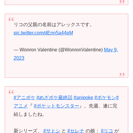
リコの父親の名前はアレックスです。
pic.twitter.com/dEnn5a44pM
— Wonron Valentine (@WonronValentine)
May 9,
2023
#アニポケ
#めざポケ最終話
#anipoke
#ポケモン
#
アニメ
『
#ポケットモンスター
』。先週、遂に完
結しましたね。
新シリーズ、
#サトシ
と
#セレナ
の娘：
#リコ
が