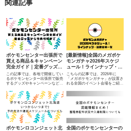
関連記事
ポケモンセンター出張所で
[最新情報]全国のメガポケ
買える商品＆キャンペーン
モンガチャ2026年スケジ
完全ガイド｜定番グッズか
ュール！ラインナップ・設
ら特典情報まで
置会場一覧
この記事では、各地で開催してい
こちらの記事では、2026年に
るポケモンセンター出張所で販売
「メガポケモンガチャ」が設置さ
するグッズやキャンペーンなど、
れる全国のイベント会場をご紹介
ポケモンセンター同様の特典も実
します。スケジュールやポケモン
施しているかについても併せてご
fitのラインナップを一覧にしてま
紹介しています。
とめました。
ポケモンロコンジェット北
全国のポケモンセンターの