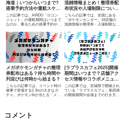
海道｜いつからいつまで?
混雑情報まとめ！整理券配
搭乗予約方法や運航スケジ
布状況や入場制限について
ュールについても
も【2026年5月更新】
この記事では、AIRDO「ロコン
こちらの記事では、全国にある
ジェット」の運航期間はいつまで
「ポケモンセンター」18店舗の
なのか、乗るための搭乗予約や運
混雑情報や整理券・入場制限など
航スケジュール、予約時の注意点
について最新情報をまとめていま
についてまとめています。
す。
メガポケモンガチャの整理
[ラプラスカフェ2025]開催
券配布はある？待ち時間や
期間はいつまで？店舗アク
列並びは何時から始まる？
セス情報やコラボメニュー
をご紹介！
こちらの記事では、イベント時の
この記事では、宮城県で開催され
催事で登場する2.3mの大きなガ
ている「ラプラスカフェ」第四弾
チャ。ポケモンfitが当たる「メガ
の開催期間や会場までの行き方、
ポケモンガチャ」の整理券配布は
メニューについてまとめていま
あるのか、待ち時間や並び列は何
す。
時からなのかについてまとめてい
ます。
コメント