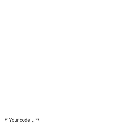
/* Your code… */