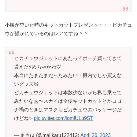
小腹が空いた時のキットカットプレゼント・・・ピカチュ
ウが描かれているのはレアですね＾＾
ピカチュウジェットにあたってポーチ買ってきて
貰えた⚡めちゃかわ💛
本当にたまたまだったみたい！機内でしか買えな
いグッズ😆
ピカチュウジェットは本数少ないから私も乗って
みたいなぁ〜スカイは全便キットカットとかコロ
ナ禍のときはマスクもピカチュウのパッケージだ
けどね✨
pic.twitter.com/lomfULu9ST
— まさほ (@majikaru122412)
April 26, 2023