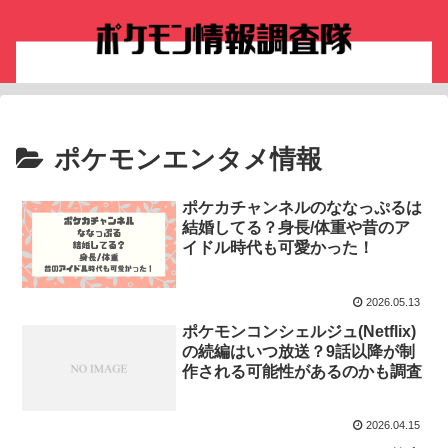
ポケモンエンタメ情報
ポケカチャンネルのななっぷるは
結婚してる？身長/体重や昔のア
イドル時代も可愛かった！
2026.05.13
ポケモンコンシェルジュ(Netflix)
の続編はいつ放送？9話以降が制
作される可能性があるのかも調査
2026.04.15