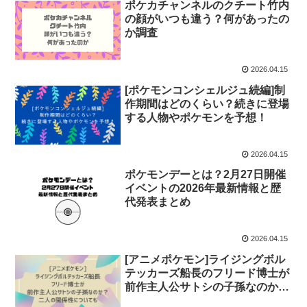
ポケカチャンネルのクチート竹内
の顔がいつも違う？何があったの
か調査
2026.04.15
[ポケモンコンシェルジュ続編]制
作期間はどのくらい？続きに登場
する人物やポケモンを予想！
2026.04.15
ポケモンデーとは？2月27日開催
イベントの2026年最新情報と歴
代発表まとめ
2026.04.15
[アニメポケモン]ライジングボル
テッカーズ船長のフリード博士が
前作主人公サトシの子孫なのか？
二人の関係性についても