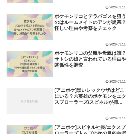
2026.03.11
ポケモンリコとテラパゴスを狙う
のはルームメイトのアンが黒幕？
怪しい理由や考察をチェック
2026.03.11
ポケモンリコの父親や母親は誰？
サトシの娘と言われている理由や
関係性を調査
2026.03.11
[アニポケ]黒いレックウザはどこ
にいる？六英雄のポケモンをエク
スプローラーズ/スピネルが捕獲
した理由や目的は？
2026.03.11
[アニポケ]スピネル社長/エクスプ
ローラーズトップの次の目的や野