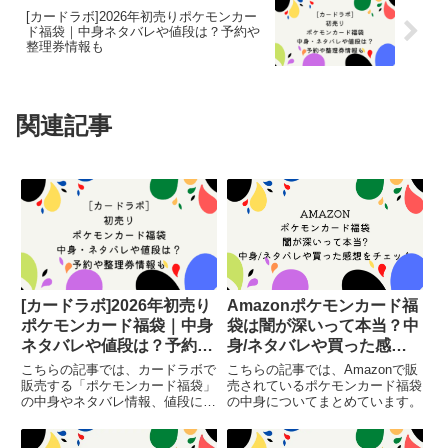
[カードラボ]2026年初売りポケモンカー
ド福袋｜中身ネタバレや値段は？予約や
整理券情報も
関連記事
[カードラボ]2026年初売り
Amazonポケモンカード福
ポケモンカード福袋｜中身
袋は闇が深いって本当？中
ネタバレや値段は？予約や
身/ネタバレや買った感想
整理券情報も
をチェック
こちらの記事では、カードラボで
こちらの記事では、Amazonで販
販売する「ポケモンカード福袋」
売されているポケモンカード福袋
の中身やネタバレ情報、値段につ
の中身についてまとめています。
いてまとめています。