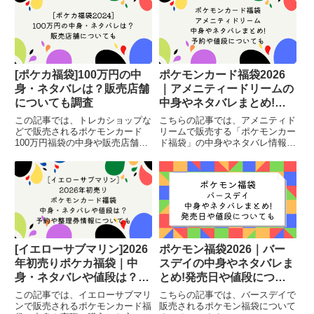
[ポケカ福袋]100万円の中
ポケモンカード福袋2026
身・ネタバレは？販売店舗
｜アメニティードリームの
についても調査
中身やネタバレまとめ!予
約や値段についても
この記事では、トレカショップな
こちらの記事では、アメニティド
どで販売されるポケモンカード
リームで販売する「ポケモンカー
100万円福袋の中身や販売店舗に
ド福袋」の中身やネタバレ情報、
ついてまとめています。
値段についてまとめています。
[イエローサブマリン]2026
ポケモン福袋2026｜バー
年初売りポケカ福袋｜中
スデイの中身やネタバレま
身・ネタバレや値段は？予
とめ!発売日や値段につい
約や整理券情報も
ても
この記事では、イエローサブマリ
こちらの記事では、バースデイで
ンで販売されるポケモンカード福
販売されるポケモン福袋について