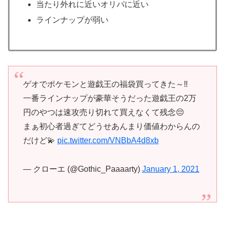
当たり外れに近いオリパに近い
ラインナップが弱い
ゲオでポケモンと遊戯王の福袋買ってきた～‼️
一番ラインナップが豪華そうだった遊戯王の2万
円のやつは速攻売り切れて買えなくて残念😔
まぁ初心者過ぎてどうせあんまり価値わからんの
だけど💫
pic.twitter.com/VNBbA4d8xb
— クローエ (@Gothic_Paaaarty)
January 1, 2021