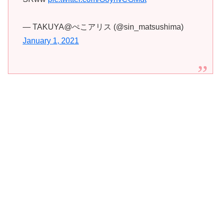
— TAKUYA@ぺこアリス (@sin_matsushima)
January 1, 2021