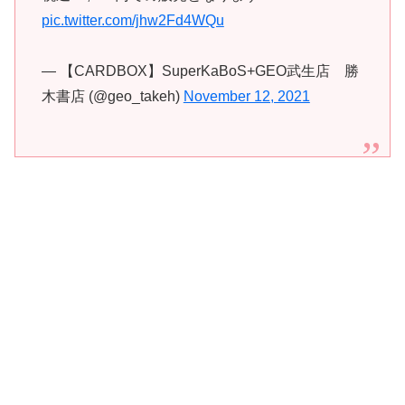
pic.twitter.com/jhw2Fd4WQu
— 【CARDBOX】SuperKaBoS+GEO武生店 勝
木書店 (@geo_takeh)
November 12, 2021