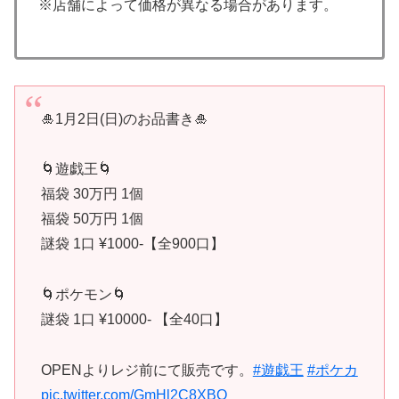
※店舗によって価格が異なる場合があります。
🎍1月2日(日)のお品書き🎍
🌀遊戯王🌀
福袋 30万円 1個
福袋 50万円 1個
謎袋 1口 ¥1000-【全900口】
🌀ポケモン🌀
謎袋 1口 ¥10000- 【全40口】
OPENよりレジ前にて販売です。
#遊戯王
#ポケカ
pic.twitter.com/GmHl2C8XBO