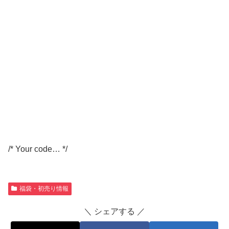
/* Your code… */
福袋・初売り情報
＼ シェアする ／