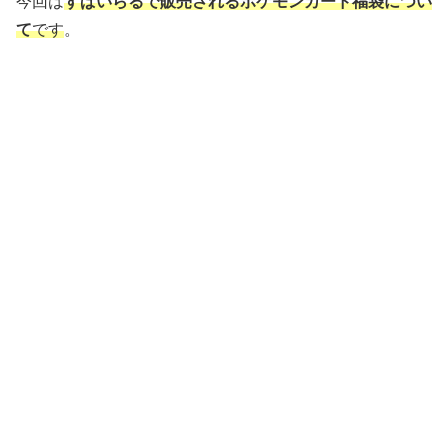
今回は
すぱいらるで販売される
ポケモンカード福袋
につい
て
です
。