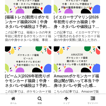
[福福トレカ]初売りポケモ
[イエローサブマリン]2026
ンカード福袋2026｜中身
年初売りポケカ福袋｜中
ネタバレや値段は？予約や
身・ネタバレや値段は？予
整理券情報についても
約や整理券情報も
この記事では、福福トレカの年末
この記事では、イエローサブマリ
年始に発売するポケモンカード福
ンで販売されるポケモンカード福
袋の中身やネタバレ情報、事前予
袋の中身や実際に購入した方の感
約ができるのかについてまとめて
想や口コミをまとめています。
います。
[ビームス]2026年初売りポ
Amazonポケモンカード福
ケモンカード福袋｜中身・
袋は闇が深いって本当？中
ネタバレや値段は？予約や
身/ネタバレや買った感想
整理券情報も
をチェック
この記事では、ポケモンカード福
こちらの記事では、Amazonで販
袋を取り扱うトレカショップ「ビ
売されているポケモンカード福袋
ームス」の中身・ネタバレ、事前
の中身についてまとめています。
予約情報などについてまとめてい
ホーム
検索
トップ
サイドバー