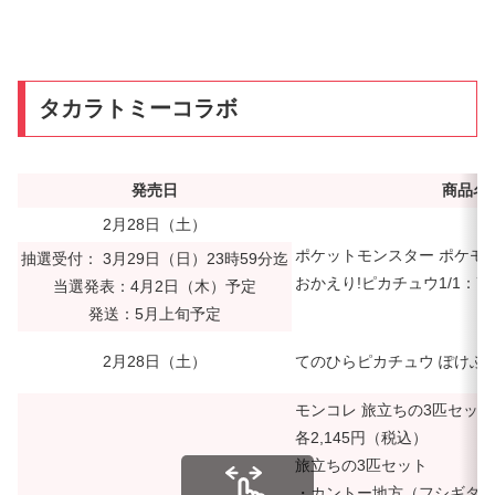
タカラトミーコラボ
発売日
商品名
2月28日（土）
ポケットモンスター ポケモン
抽選受付： 3月29日（日）23時59分迄
おかえり!ピカチュウ1/1：7,
当選発表：4月2日（木）予定
発送：5月上旬予定
2月28日（土）
てのひらピカチュウ ぽけふわ：
モンコレ 旅立ちの3匹セット
各2,145円（税込）
旅立ちの3匹セット
・カントー地方（フシギダ