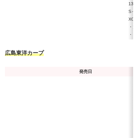
130
S～
XO
・選
・お
広島東洋カープ
発売日