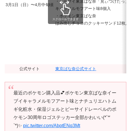
・イーブイ東京ばな奈「見ぃつけたっ」
3月1日（日）〜4月中旬頃
キャラメルモフアート味8個入
・ポケモン東京ばな奈
スクロールできます
はみ出しチョコのクッキーサンド12枚入
公式サイト
東京ばな奈公式サイト
最近のポケモン購入品💕ポケモン東京ばな奈イー
ブイキャラメルモフアート味とナチュリエハトム
ギ化粧水・保湿ジェルとビーサイドレーベルのポ
ケモン30周年ロゴステッカー全部かわいい(*´꒳
`*)✨
pic.twitter.com/AbptENq3Mt