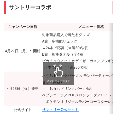
サントリーコラボ
キャンペーン日程
メニュー・価格
対象商品購入で当たるグッズ
A賞：多機能リュック
→24本で応募（当選50名様）
4月27日（月）〜開始
B賞：相棒タオル（全4種）
ピカチュウ／ヒトカゲ／ゼニガメ／フシギダ
→4本で応募（当選250名様）
おうちドリンクバー ポケモンパーティーパッ
スクロールできます
セット内容）
4月28日（火）発売
・「おうちドリンクバー」4品
ペプシコーラ／POPメロンソーダ／C.C.レ
・ポケモンオリジナルラバーコースターいず
公式サイト
サントリー公式サイト