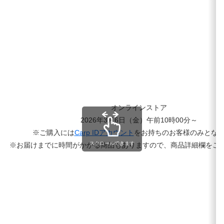
オンラインストア
2026年3月6日（金）午前10時00分～
※ご購入には
Carp IDアカウント
をお持ちのお客様のみとな
スクロールできます
※お届けまでに時間がかかる商品もありますので、商品詳細欄をご