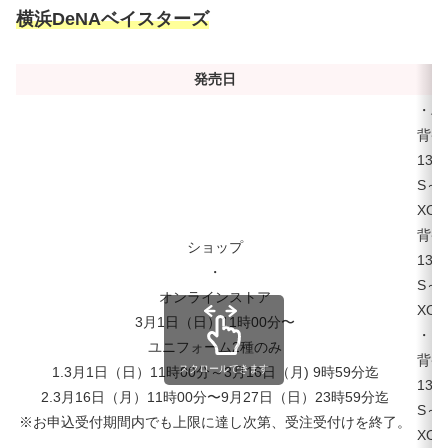
横浜DeNAベイスターズ
発売日
・ハ
背番
130
S～
XO
背番
ショップ
130
・
S～
オンラインストア
XO
3月1日（日）11時00分〜
・PO
ユニフォーム2種のみ
背番
スクロールできます
1.3月1日（日）11時00分～3月16日（月) 9時59分迄
130
2.3月16日（月）11時00分〜9月27日（日）23時59分迄
S～
※お申込受付期間内でも上限に達し次第、受注受付けを終了。
XO