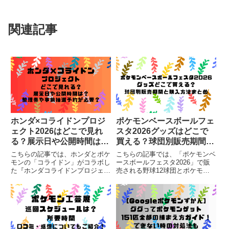
関連記事
ホンダ×コライドンプロジ
ポケモンベースボールフェ
ェクト2026はどこで見れ
スタ2026グッズはどこで
る？展示日や公開時間は？
買える？球団別販売期間と
整理券や事前抽選予約が必
購入方法まとめ
こちらの記事では、ホンダとポケ
こちらの記事では、「ポケモンベ
要？
モンの「コライドン」がコラボし
ースボールフェスタ2026」で販
た『ホンダコライドンプロジェク
売される野球12球団とポケモン
ト」が展示される公開日や展示会
がコラボした、限定グッズの販売
場・時間、整理券配布場所や配布
期間やどこで買えるのかについて
時間についてまとめています。
まとめています。