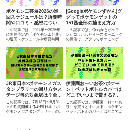
ポケモン工芸展2026の巡
[Googleポケモンずかん]グ
回スケジュールは？所要時
グってポケモンゲットの
間や口コミ・感想について
151匹全部の捕まえ方ガイ
もご紹介！
ド！できない時の対処法も
この記事では、2024年〜2025年
この記事では、Googleとポケモ
に開催予定の「ポケモン工芸展」
ンがコラボしたイースターエッグ
の巡回スケジュールや所要時間、
の機能で、ググってポケモンゲッ
口コミや感想についてまとめてい
トだぜのポケモンの捕まえ方や伝
ます。
説・幻ポケモンの確認などまとめ
ています。
JR東日本×ポケモンメガス
伊藤園おーいお茶×ポケモ
タンプラリーの回り方やス
ン｜ペットボトルカバーは
テージ毎の対象駅は？全駅
どこでいつまで貰える?取
達成の攻略法も！
扱店舗もチェック
この記事では、7月18日〜8月31
この記事では、伊藤園「おーいお
日の期間開催するJR東日本「ポ
茶」を買うと手に入る「ポケモン
ケモンメガスタンプラリー」の回
ペットボトルカバー」はどこでい
り方やステージ毎の対象駅、全駅
つまで貰えるのか・取扱店舗につ
達成の攻略法についてまとめてい
いてまとめています。
ます。