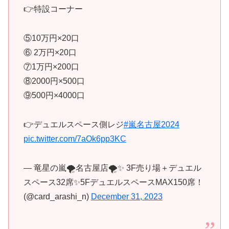
👉特設コーナー
⑤10万円×20口
⑥ 2万円×20口
⑦1万円×200口
⑧2000円×500口
⑨500円×4000口
👉デュエルスペース側レジ
#嵐名古屋2024
pic.twitter.com/7aOk6pp3KC
— 竜星の嵐🌪名古屋店🌪✨ 3F売り場＋デュエル
スペース32席✨5FデュエルスペースMAX150席！
(@card_arashi_n)
December 31, 2023