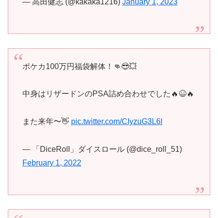
— 高田健志 (@kakaka1216)
January 1, 2023
ポケカ100万円福袋解体！👊😎💥
中身はリザードンのPSA詰め合わせでした🔥😆🔥
また来年〜👋
pic.twitter.com/CIyzuG3L6l
— 「DiceRoll」ダイスロール (@dice_roll_51)
February 1, 2022