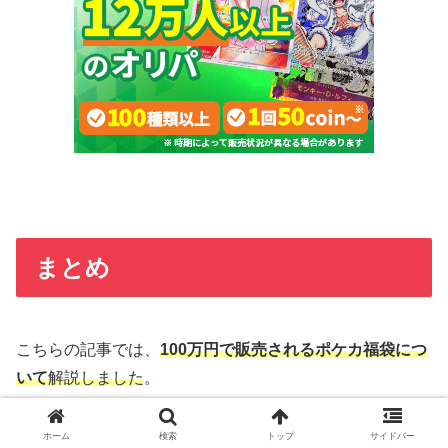
まとめ
こちらの記事では、
100万円で販売されるポケカ福袋につ
いて
解説しました
。
高額な福袋なので、どんな場所で販売しているのか、また
ホーム
検索
トップ
サイドバー