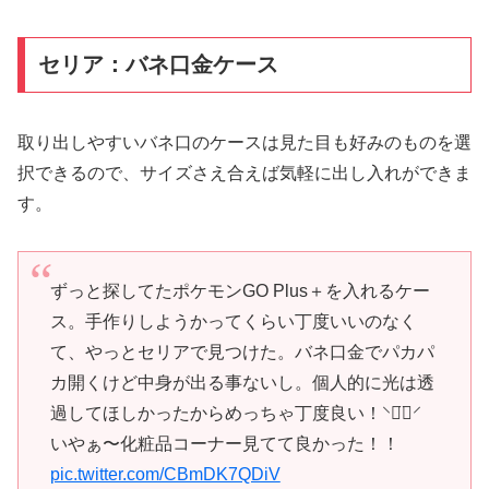
セリア：バネ口金ケース
取り出しやすいバネ口のケースは見た目も好みのものを選
択できるので、サイズさえ合えば気軽に出し入れができま
す。
ずっと探してたポケモンGO Plus＋を入れるケー
ス。手作りしようかってくらい丁度いいのなく
て、やっとセリアで見つけた。バネ口金でパカパ
カ開くけど中身が出る事ないし。個人的に光は透
過してほしかったからめっちゃ丁度良い！⸌◦̈⃝⸍
いやぁ〜化粧品コーナー見てて良かった！！
pic.twitter.com/CBmDK7QDiV