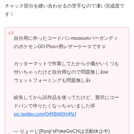
チャック部分を縫い合わせるの苦手なので凄い完成度で
す！
自分用に作ったコードバンmuseumバーガンディ
のポケモンGO Plus+用レザーケースです☺️
カッターマットで作業してたから小傷がいくつも
付いちゃったけど自分用なので問題無し👍w
ウェットフォーミングも問題無し👍
紛失してから試作品を使ってたけど、贅沢にコー
ドバンで作りたくなっちゃいました🤣
pic.twitter.com/QrRBW0H4NJ
— りょーじ(Ryoji’sPokeGoCHは活動休止中)