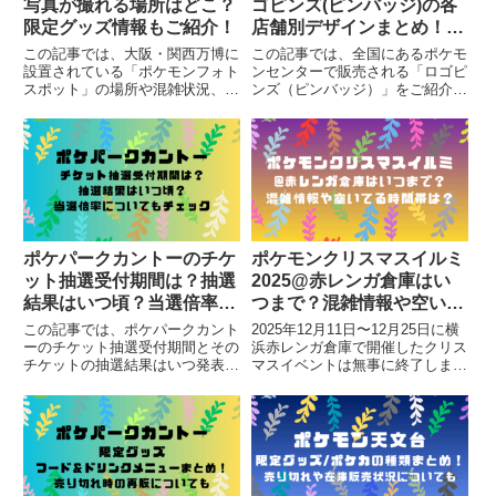
写真が撮れる場所はどこ？
ゴピンズ(ピンバッジ)の各
限定グッズ情報もご紹介！
店舗別デザインまとめ！歴
代イラストについても
この記事では、大阪・関西万博に
この記事では、全国にあるポケモ
設置されている「ポケモンフォト
ンセンターで販売される「ロゴピ
スポット」の場所や混雑状況、オ
ンズ（ピンバッジ）」をご紹介し
リジナルグッズについてまとめて
てます。更に、過去に発売されて
います。
いた「歴代」のロゴピンズも一緒
にチェックしていきましょう！
ポケパークカントーのチケ
ポケモンクリスマスイルミ
ット抽選受付期間は？抽選
2025@赤レンガ倉庫はい
結果はいつ頃？当選倍率に
つまで？混雑情報や空いて
ついてもチェック
る時間帯は？
この記事では、ポケパークカント
2025年12月11日〜12月25日に横
ーのチケット抽選受付期間とその
浜赤レンガ倉庫で開催したクリス
チケットの抽選結果はいつ発表さ
マスイベントは無事に終了しまし
れるのか、チケットの当選倍率は
た。イベントにご来場いただいた
どのくらいなのかについてまとめ
お客様、このイベントを気になっ
ています。
て調べてくださったポケモンファ
ンの方、こちらの記事をご覧いた
だきありがとうござい...