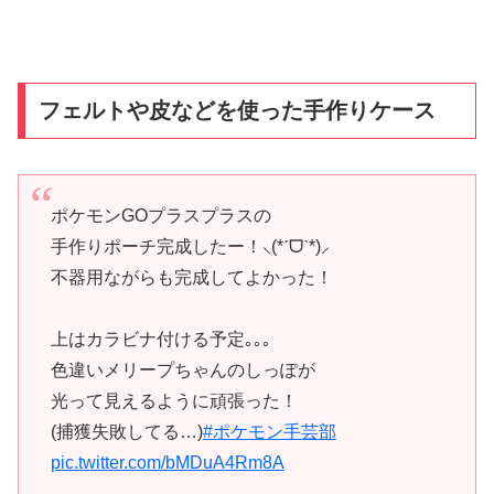
フェルトや皮などを使った手作りケース
ポケモンGOプラスプラスの
手作りポーチ完成したー！⸜(*ˊᗜˋ*)⸝
不器用ながらも完成してよかった！
上はカラビナ付ける予定｡｡｡
色違いメリープちゃんのしっぽが
光って見えるように頑張った！
(捕獲失敗してる…)
#ポケモン手芸部
pic.twitter.com/bMDuA4Rm8A