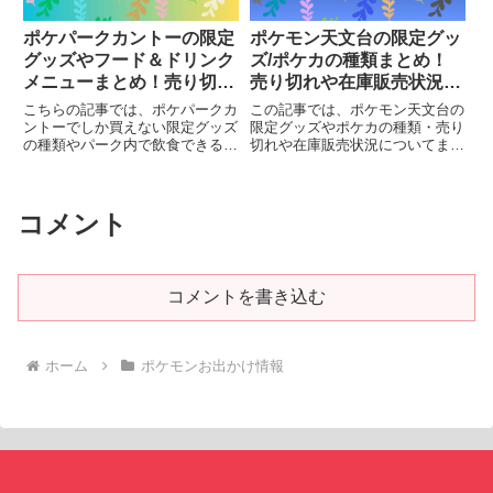
ポケパークカントーの限定
ポケモン天文台の限定グッ
グッズやフード＆ドリンク
ズ/ポケカの種類まとめ！
メニューまとめ！売り切れ
売り切れや在庫販売状況に
時の再販についても
ついても
こちらの記事では、ポケパークカ
この記事では、ポケモン天文台の
ントーでしか買えない限定グッズ
限定グッズやポケカの種類・売り
の種類やパーク内で飲食できるメ
切れや在庫販売状況についてまと
ニューをご紹介します。売り切れ
めています。
情報や再販時期についてまとめて
います。
コメント
コメントを書き込む
ホーム
ポケモンお出かけ情報