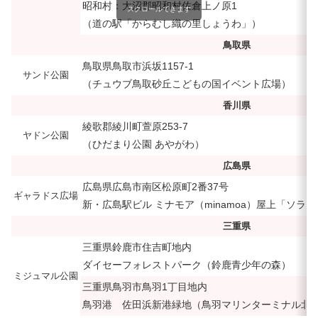
昭和村：大沼郡昭和村佐倉上ノ原1
スクロールできます
（道の駅「からむし織の里しょうわ」）
鳥取県
鳥取県鳥取市浜坂1157-1
サンド公園
（チュウブ鳥取砂丘こどもの国イベント広場）
香川県
綾歌郡綾川町萱原253-7
ヤドン公園
（ひだまり公園 あやがわ）
広島県
広島県広島市南区松原町2番37号
ギャラドス広場
新・広島駅ビル ミナモア（minamoa）屋上「ソラ
三重県
三重県鈴鹿市住吉町地内
ダイセーフォレストパーク（鈴鹿青少年の森）
ミジュマル公園
三重県鳥羽市鳥羽1丁目地内
鳥羽港 佐田浜新港緑地（鳥羽マリンターミナル北