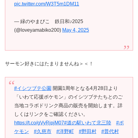
pic.twitter.com/W3T5m1DM11
— 緑のやまびこ 鉄日和♪2025
(@loveyamabiko200)
May 4, 2025
サーモン好きにはたまりませんね＞＜！
#イシツブテ公園
開園1周年となる4月28日より
「いわて応援ポケモン」のイシツブテたちとのご
当地コラボドリンク商品の販売を開始します。詳
しくはリンクをご確認ください。
https://t.co/gVyRjpjM07
#道の駅いわて北三陸
#ポ
ケモン
#久慈市
#洋野町
#野田村
#普代村