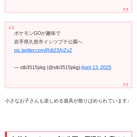
ポケモンGOが趣味で
岩手県久慈市イシツブテ公園へ
pic.twitter.com/Rdt23AjZyZ
— stb3515pkg (@stb3515pkg)
April 13, 2025
小さなお子さんも楽しめる遊具が散りばめられています♩