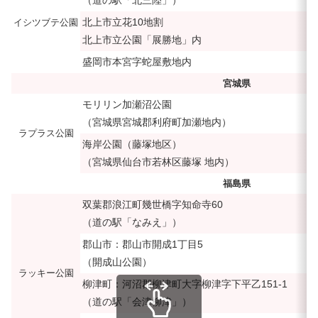
（道の駅「北三陸」）
北上市立花10地割
イシツブテ公園
北上市立公園「展勝地」内
盛岡市本宮字蛇屋敷地内
宮城県
モリリン加瀬沼公園
（宮城県宮城郡利府町加瀬地内）
ラプラス公園
海岸公園（藤塚地区）
（宮城県仙台市若林区藤塚 地内）
福島県
双葉郡浪江町幾世橋字知命寺60
（道の駅「なみえ」）
郡山市：郡山市開成1丁目5
（開成山公園）
ラッキー公園
柳津町：河沼郡柳津町大字柳津字下平乙151-1
（道の駅「会津柳津」）