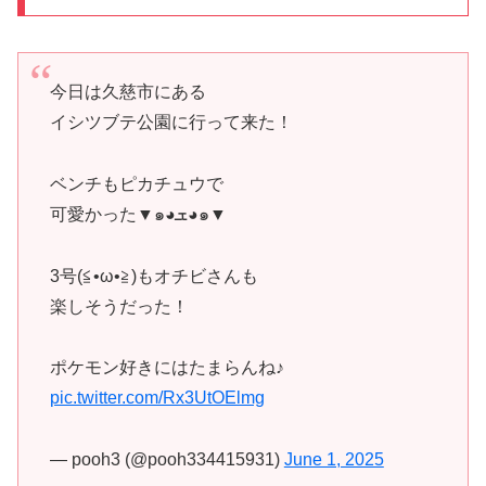
今日は久慈市にある
イシツブテ公園に行って来た！
ベンチもピカチュウで
可愛かった▼๑◕ܫ◕๑▼
3号(≦•ω•≧)もオチビさんも
楽しそうだった！
ポケモン好きにはたまらんね♪
pic.twitter.com/Rx3UtOElmg
— pooh3 (@pooh334415931)
June 1, 2025